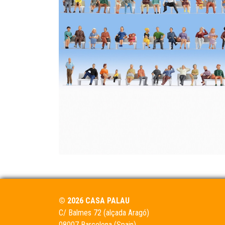
© 2026 CASA PALAU
C/ Balmes 72 (alçada Aragó)
08007 Barcelona (Spain)