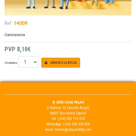
Ref.
14009
Camioneros
PVP
8,10€
Unidades:
AÑADIR A LA BOLSA
© 2026 CASA PALAU
C/ Balmes 72 (alçada Aragó)
08007 Barcelona (Spain)
Tel.
(+34) 933 173 678
WhatsApp:
(+34) 606 328 056
email:
trenes@palauhobby.com