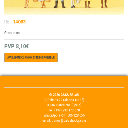
Ref.
14083
Granjeros
PVP
8,10€
AVISADME CUANDO ESTÉ DISPONIBLE
© 2026 CASA PALAU
C/ Balmes 72 (alçada Aragó)
08007 Barcelona (Spain)
Tel.
(+34) 933 173 678
WhatsApp:
(+34) 606 328 056
email:
trenes@palauhobby.com