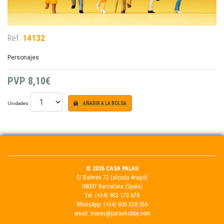
Ref.
14132
Personajes
PVP
8,10€
Unidades:
AÑADIR A LA BOLSA
© 2026 CASA PALAU
C/ Balmes 72 (alçada Aragó)
08007 Barcelona (Spain)
Tel.
(+34) 933 173 678
WhatsApp:
(+34) 606 328 056
email:
trenes@palauhobby.com