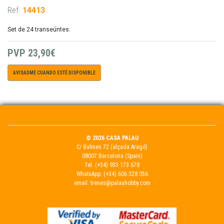
Ref.
14413
Set de 24 transeúntes.
PVP
23,90€
AVISADME CUANDO ESTÉ DISPONIBLE
© 2026 CASA PALAU
C/ Balmes 72 (alçada Aragó)
08007 Barcelona (Spain)
Tel.
(+34) 933 173 678
WhatsApp:
(+34) 606 328 056
email:
trenes@palauhobby.com