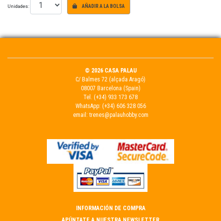
Unidades:
AÑADIR A LA BOLSA
© 2026 CASA PALAU
C/ Balmes 72 (alçada Aragó)
08007 Barcelona (Spain)
Tel.
(+34) 933 173 678
WhatsApp:
(+34) 606 328 056
email:
trenes@palauhobby.com
INFORMACIÓN DE COMPRA
APÚNTATE A NUESTRA NEWSLETTER