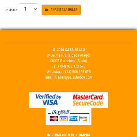
Unidades:
AÑADIR A LA BOLSA
© 2026 CASA PALAU
C/ Balmes 72 (alçada Aragó)
08007 Barcelona (Spain)
Tel.
(+34) 933 173 678
WhatsApp:
(+34) 606 328 056
email:
trenes@palauhobby.com
INFORMACIÓN DE COMPRA