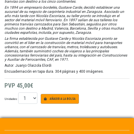
tranvías con destino a los cinco continentes.
En 1894 un empresario bordelés, Gustave Carde, decidió establecer una
sucursal de su negocio de carpintería industrial en Zaragoza. Asociado un
año más tarde con Nicolás Escoriaza, su taller pronto se introdujo en el
sector del material móvil ferroviario. En 1897 salían de sus talleres los
primeros tranvías carrozados para San Sebastián, seguidos por otros
muchos con destino a Madrid, Valencia, Barcelona, Sevilla y otras muchas
ciudades españolas, incluida, por supuesto, Zaragoza.
La firma establecida por Gustave Carde y Nicolás Escoriaza pronto se
convirtió en el líder en la construcción de material móvil para transportes
urbanos, con el carrozado de tranvías, metros, trolebuses y autobuses.
Además, también suministró coches de viajeros a las principales
concesionarias ferroviarias del país, hasta su integración en Construcciones
y Auxiliar de Ferrocarriles, CAF, en 1971.
Autor: Juanjo Olaizola Elordi
Encuadernación en tapa dura. 304 páginas y 400 imágenes.
PVP
45,00€
Unidades:
AÑADIR A LA BOLSA