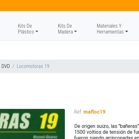
Kits De
Kits De
Materiales Y
Plástico
Madera
Herramientas
y DVD
Locomotoras 19
Ref.
mafloc19
De origen suizo, las "bañeras
1500 voltios de tensión de fu
fueron siendo arrinconadas en