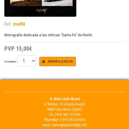
Ref.
mafl4
Monografía dedicada a las míticas "Santa Fe" de Renfe
PVP
15,00€
Unidades:
AÑADIR A LA BOLSA
© 2026 CASA PALAU
C/ Balmes 72 (alçada Aragó)
08007 Barcelona (Spain)
Tel.
(+34) 933 173 678
WhatsApp:
(+34) 606 328 056
email:
trenes@palauhobby.com