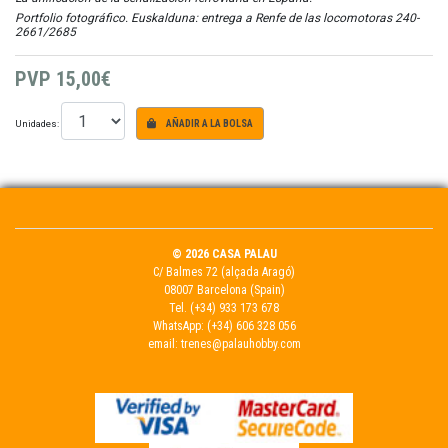
Portfolio fotográfico. Euskalduna: entrega a Renfe de las locomotoras 240-
2661/2685
PVP
15,00€
Unidades:
AÑADIR A LA BOLSA
© 2026 CASA PALAU
C/ Balmes 72 (alçada Aragó)
08007 Barcelona (Spain)
Tel.
(+34) 933 173 678
WhatsApp:
(+34) 606 328 056
email:
trenes@palauhobby.com