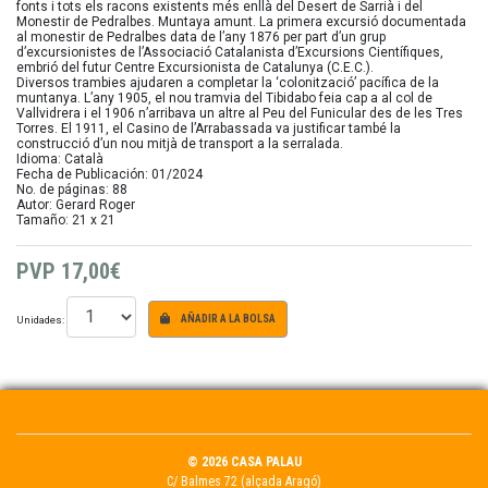
fonts i tots els racons existents més enllà del Desert de Sarrià i del
Monestir de Pedralbes. Muntaya amunt. La primera excursió documentada
al monestir de Pedralbes data de l’any 1876 per part d’un grup
d’excursionistes de l’Associació Catalanista d’Excursions Científiques,
embrió del futur Centre Excursionista de Catalunya (C.E.C.).
Diversos trambies ajudaren a completar la ‘colonització’ pacífica de la
muntanya. L’any 1905, el nou tramvia del Tibidabo feia cap a al col de
Vallvidrera i el 1906 n’arribava un altre al Peu del Funicular des de les Tres
Torres. El 1911, el Casino de l’Arrabassada va justificar també la
construcció d’un nou mitjà de transport a la serralada.
Idioma: Català
Fecha de Publicación: 01/2024
No. de páginas: 88
Autor: Gerard Roger
Tamaño: 21 x 21
PVP
17,00€
Unidades:
AÑADIR A LA BOLSA
© 2026 CASA PALAU
C/ Balmes 72 (alçada Aragó)