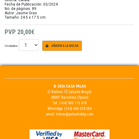
Idioma: Català
Fecha de Publicación: 03/2024
No. de páginas: 89
Autor: Jaume Gras
Tamaño: 24.5 x 17.5 cm
PVP
20,00€
Unidades:
AÑADIR A LA BOLSA
© 2026 CASA PALAU
C/ Balmes 72 (alçada Aragó)
08007 Barcelona (Spain)
Tel.
(+34) 933 173 678
WhatsApp:
(+34) 606 328 056
email:
trenes@palauhobby.com