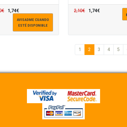
0€
1,74€
2,10€
1,74€
AVISADME CUANDO
ESTÉ DISPONIBLE
1
2
3
4
5