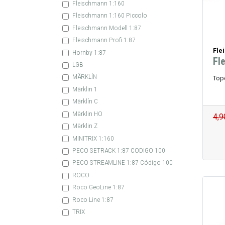
Fleischmann 1:160
Fleischmann 1:160 Piccolo
Fleischmann Modell 1:87
Fleischmann Profi 1:87
Fle
Hornby 1:87
Fl
LGB
MÄRKLÍN
Tope
Märklin 1
Märklín C
Märklin HO
4,9
Märklin Z
MINITRIX 1:160
PECO SETRACK 1:87 CODIGO 100
PECO STREAMLINE 1:87 Código 100
ROCO
Roco GeoLine 1:87
Roco Line 1:87
TRIX