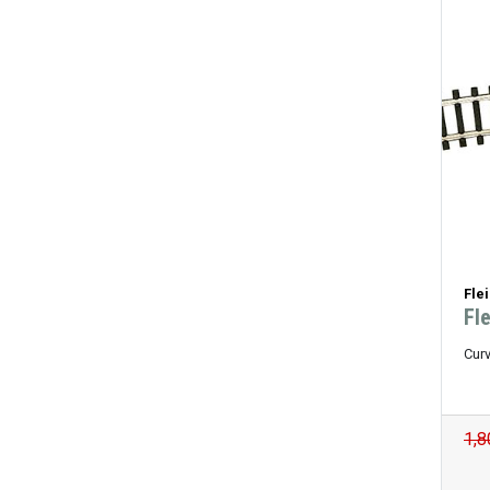
Fle
Fl
Cur
1,8