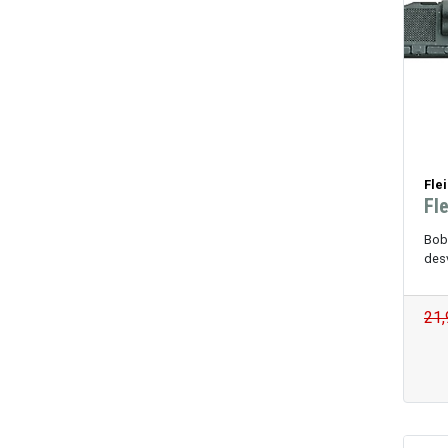
Fle
Fl
Bobi
desv
21,