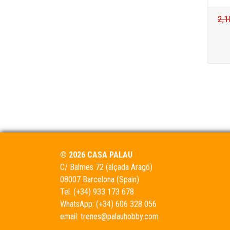
2,1
© 2026 CASA PALAU
C/ Balmes 72 (alçada Aragó)
08007 Barcelona (Spain)
Tel.
(+34) 933 173 678
WhatsApp:
(+34) 606 328 056
email:
trenes@palauhobby.com