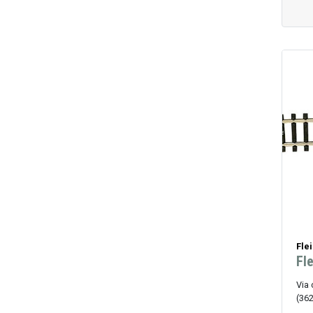
Fle
Fl
Via 
(36