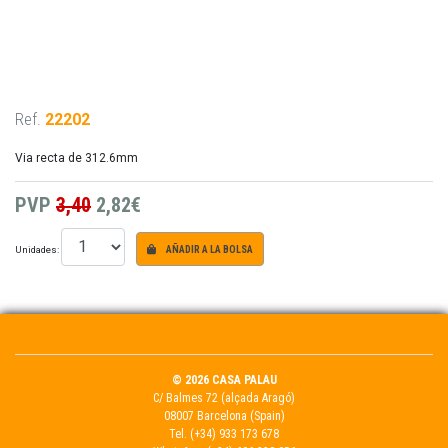
Ref.
22202
Via recta de 312.6mm
PVP
3,40
2,82€
Unidades:
AÑADIR A LA BOLSA
© 2026 CASA PALAU
C/ Balmes 72 (alçada Aragó)
08007 Barcelona (Spain)
Tel.
(+34) 933 173 678