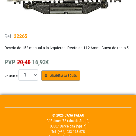
Ref.
22265
Desvío de 15º manual a la izquierda. Recta de 112.6mm. Curva de radio 5
PVP
20,40
16,93€
Unidades:
AÑADIR A LA BOLSA
© 2026 CASA PALAU
C/ Balmes 72 (alçada Aragó)
08007 Barcelona (Spain)
Tel.
(+34) 933 173 678