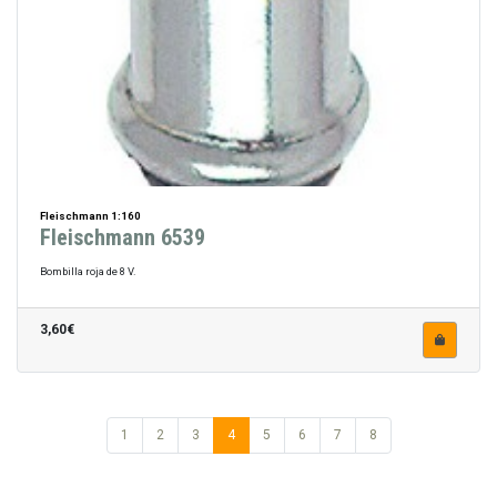
Fleischmann 1:160
Fleischmann 6539
Bombilla roja de 8 V.
3,60€
1
2
3
4
5
6
7
8