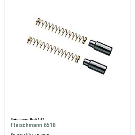
Fleischmann Profi 1:87
Fleischmann 6518
Par de escobillas con muelle