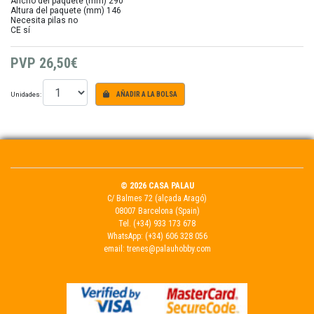
Ancho del paquete (mm) 290
Altura del paquete (mm) 146
Necesita pilas no
CE sí
PVP
26,50€
Unidades:
AÑADIR A LA BOLSA
© 2026 CASA PALAU
C/ Balmes 72 (alçada Aragó)
08007 Barcelona (Spain)
Tel.
(+34) 933 173 678
WhatsApp:
(+34) 606 328 056
email:
trenes@palauhobby.com