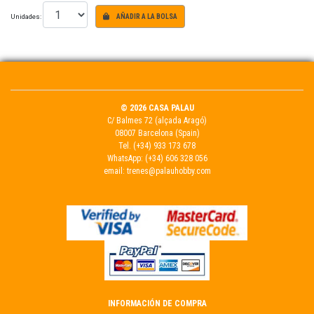
Unidades:
AÑADIR A LA BOLSA
© 2026 CASA PALAU
C/ Balmes 72 (alçada Aragó)
08007 Barcelona (Spain)
Tel.
(+34) 933 173 678
WhatsApp:
(+34) 606 328 056
email:
trenes@palauhobby.com
INFORMACIÓN DE COMPRA