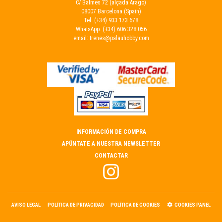
C/ Balmes 72 (alçada Aragó)
08007 Barcelona (Spain)
Tel.
(+34) 933 173 678
WhatsApp:
(+34) 606 328 056
email:
trenes@palauhobby.com
INFORMACIÓN DE COMPRA
APÚNTATE A NUESTRA NEWSLETTER
CONTACTAR
AVISO LEGAL
POLÍTICA DE PRIVACIDAD
POLÍTICA DE COOKIES
COOKIES PANEL