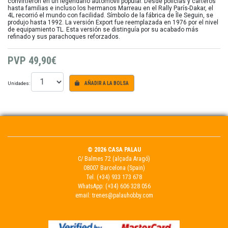
convirtieron en un legendario automóvil popular. Desde policías y carteros
hasta familias e incluso los hermanos Marreau en el Rally París-Dakar, el
4L recorrió el mundo con facilidad. Símbolo de la fábrica de Île Seguin, se
produjo hasta 1992. La versión Export fue reemplazada en 1976 por el nivel
de equipamiento TL. Esta versión se distinguía por su acabado más
refinado y sus parachoques reforzados.
PVP
49,90€
Unidades:
AÑADIR A LA BOLSA
© 2026 CASA PALAU
C/ Balmes 72 (alçada Aragó)
08007 Barcelona (Spain)
Tel.
(+34) 933 173 678
WhatsApp:
(+34) 606 328 056
email:
trenes@palauhobby.com