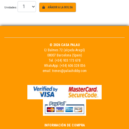
Unidades:
AÑADIR A LA BOLSA
© 2026 CASA PALAU
C/ Balmes 72 (alçada Aragó)
08007 Barcelona (Spain)
Tel.
(+34) 933 173 678
WhatsApp:
(+34) 606 328 056
email:
trenes@palauhobby.com
INFORMACIÓN DE COMPRA