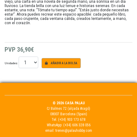
viejo, una carta en una novela de segunda mano, una sonrisa en un día
lluvioso. La tienda brilla con una luz tenue e historias serenas. En cada
estante, una nota: "Tómate tu tiempo aquí". "Estás justo donde necesitas
estar". Ahora puedes recrear este espacio apacible: cada pequeño libro,
cada paso crujiente, cada ventana cálida, creados lentamente, a mano,
con el corazón.
PVP
36,90€
Unidades:
AÑADIR A LA BOLSA
© 2026 CASA PALAU
C/ Balmes 72 (alçada Aragó)
08007 Barcelona (Spain)
Tel.
(+34) 933 173 678
WhatsApp:
(+34) 606 328 056
email:
trenes@palauhobby.com