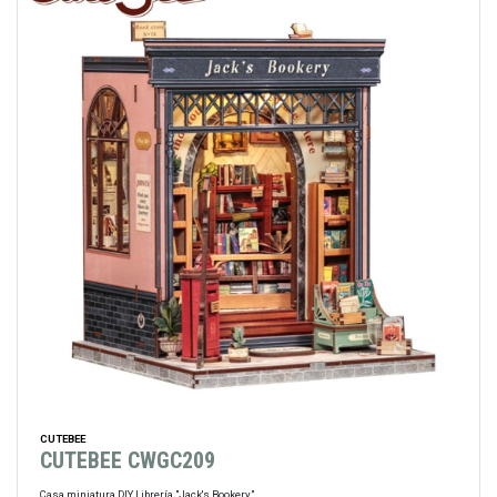
CUTEBEE
CUTEBEE CWGC209
Casa miniatura DIY Librería "Jack's Bookery"