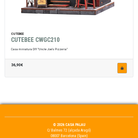
CUTEBEE
CUTEBEE CWGC210
Casa miniatura DIY "Uncle Joe's Pizzeria"
36,90€
© 2026 CASA PALAU
C/ Balmes 72 (alçada Aragó)
08007 Barcelona (Spain)