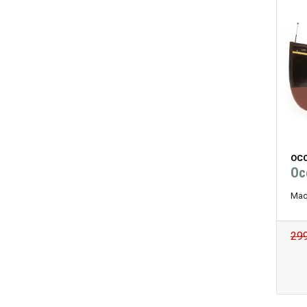
OCC
Oc
Maq
29