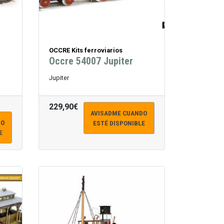
OCCRE Kits ferroviarios
Occre 54007 Jupiter
Jupiter
229,90€
AVISADME CUANDO
DO
ESTÉ DISPONIBLE
E