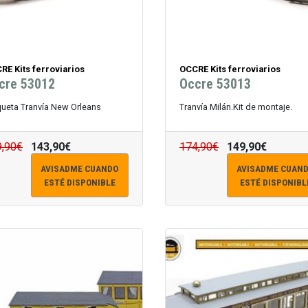
RE Kits ferroviarios
OCCRE Kits ferroviarios
cre 53012
Occre 53013
ueta Tranvía New Orleans
Tranvía Milán.Kit de montaje.
9,90€
143,90€
174,90€
149,90€
AVISADME CUANDO
AVISADME CUAN
ESTÉ DISPONIBLE
ESTÉ DISPONIBL