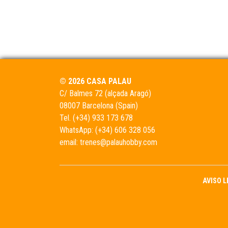
© 2026 CASA PALAU
C/ Balmes 72 (alçada Aragó)
08007 Barcelona (Spain)
Tel.
(+34) 933 173 678
WhatsApp:
(+34) 606 328 056
email:
trenes@palauhobby.com
AVISO 