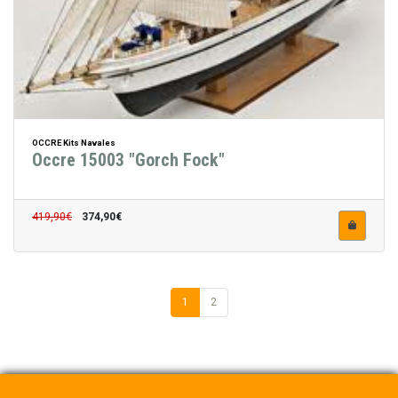
OCCRE Kits Navales
Occre 15003 "Gorch Fock"
419,90€
374,90€
1
2