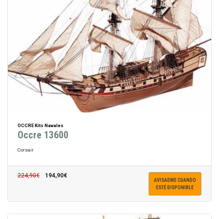
OCCRE Kits Navales
Occre 13600
Corsair
224,90€
194,90€
AVISADME CUANDO
ESTÉ DISPONIBLE