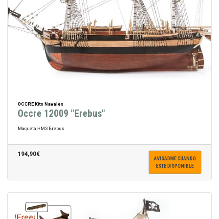
OCCRE Kits Navales
Occre 12009 "Erebus"
Maqueta HMS Erebus
194,90€
AVISADME CUANDO
ESTÉ DISPONIBLE