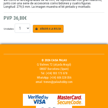
así como el lanzagranadas de 40 mm, se representan con gran realismo,
junto con una serie de accesorios como bidones y cuatro figuras.
Longitud: 279,5 mm. La imagen muestra el kit pintado y montado.
PVP
36,80€
Unidades:
AÑADIR A LA BOLSA
© 2026 CASA PALAU
C/ Balmes 72 (alçada Aragó)
08007 Barcelona (Spain)
Tel.
(+34) 933 173 678
WhatsApp:
(+34) 606 328 056
email:
trenes@palauhobby.com