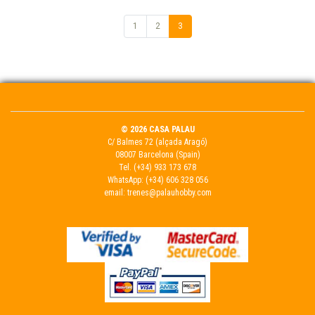
1
2
3
© 2026 CASA PALAU
C/ Balmes 72 (alçada Aragó)
08007 Barcelona (Spain)
Tel.
(+34) 933 173 678
WhatsApp:
(+34) 606 328 056
email:
trenes@palauhobby.com