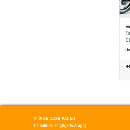
Mo
T
C
Ho
9
© 2026 CASA PALAU
C/ Balmes 72 (alçada Aragó)