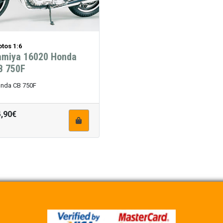
tos 1:6
amiya 16020 Honda
B 750F
nda CB 750F
4,90€