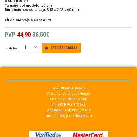
HABILIDAD
3
Tamaño del modelo:
20 cm
Dimensiones de la caja:
345 x 242 x 60 mm
Kit de montaje a escala 1:9
PVP
44,90
36,50€
Unidades:
AÑADIR A LA BOLSA
© 2026 CASA PALAU
C/ Balmes 72 (alçada Aragó)
08007 Barcelona (Spain)
Tel.
(+34) 933 173 678
WhatsApp:
(+34) 606 328 056
email:
trenes@palauhobby.com