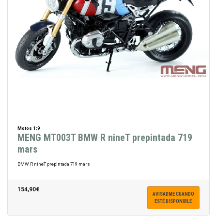
Motos 1:9
MENG MT003T BMW R nineT prepintada 719
mars
BMW R nineT prepintada 719 mars
154,90€
AVISADME CUANDO
ESTÉ DISPONIBLE