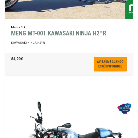
Motos 1:9
MENG MT-001 KAWASAKI NINJA H2™R
KAWASAKI NINJA H2™R
84,90€
AVISADME CUANDO
ESTÉ DISPONIBLE