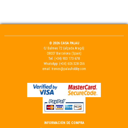
© 2026 CASA PALAU
C/ Balmes 72 (alçada Aragó)
08007 Barcelona (Spain)
Tel.
(+34) 933 173 678
WhatsApp:
(+34) 606 328 056
email:
trenes@palauhobby.com
INFORMACIÓN DE COMPRA