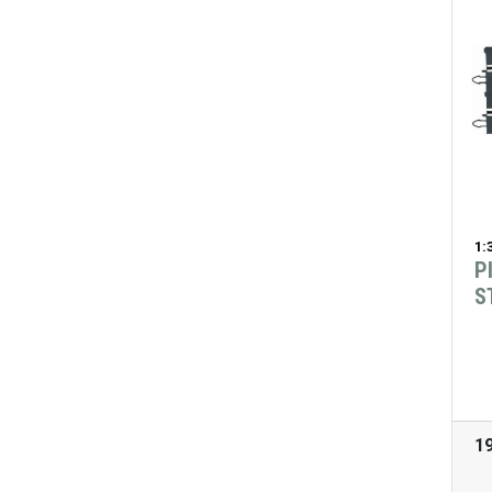
1:
P
S
1