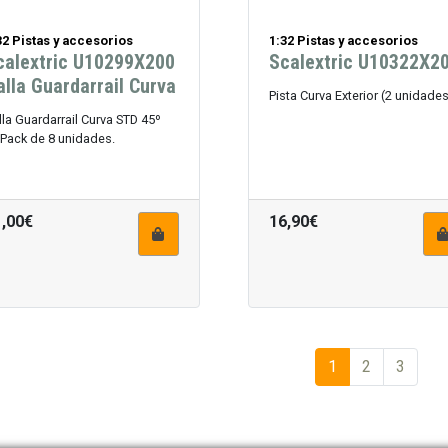
32 Pistas y accesorios
1:32 Pistas y accesorios
calextric U10299X200
Scalextric U10322X2
alla Guardarrail Curva
Pista Curva Exterior (2 unidade
lla Guardarrail Curva STD 45º
)Pack de 8 unidades.
1,00€
16,90€
1
2
3