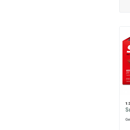
1:
S
Ge