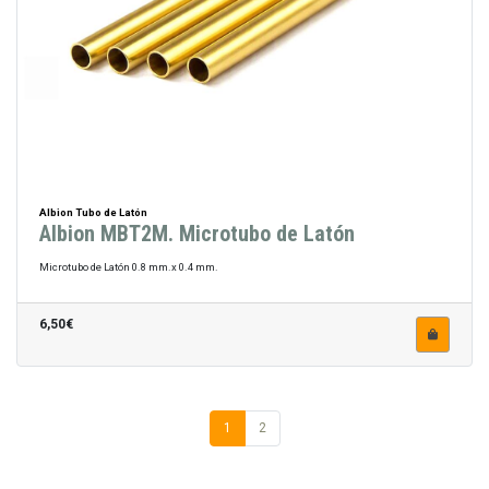
Albion Tubo de Latón
Albion MBT2M. Microtubo de Latón
Microtubo de Latón 0.8 mm.x 0.4 mm.
6,50€
1
2