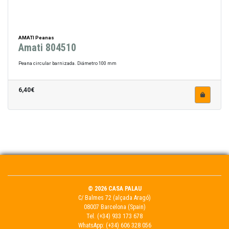
AMATI Peanas
Amati 804510
Peana circular barnizada. Diámetro 100 mm
6,40€
© 2026 CASA PALAU
C/ Balmes 72 (alçada Aragó)
08007 Barcelona (Spain)
Tel.
(+34) 933 173 678
WhatsApp:
(+34) 606 328 056