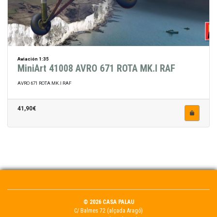
Aviación 1:35
MiniArt 41008 AVRO 671 ROTA MK.I RAF
AVRO 671 ROTA MK.I RAF
41,90€
© 2026 CASA PALAU
C/ Balmes 72 (alçada Aragó)