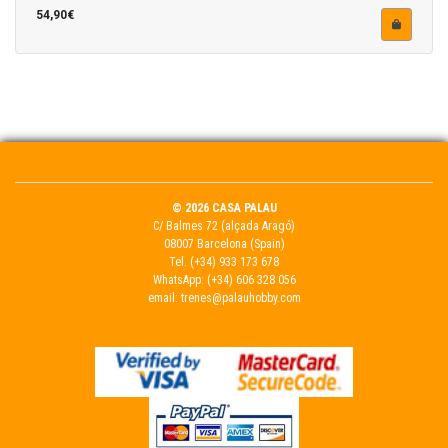
54,90€
© 2026 CASA PALAU
C/ Balmes 72 (alçada Aragó)
08007 Barcelona (Spain)
Tel.
(+34) 933 173 678
WhatsApp:
(+34) 606 328 056
email:
trenes@palauhobby.com