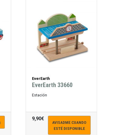
EverEarth
EverEarth 33660
Estación
9,90€
AVISADME CUANDO
ESTÉ DISPONIBLE