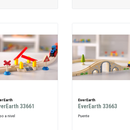
erEarth
EverEarth
verEarth 33661
EverEarth 33663
so a nivel
Puente