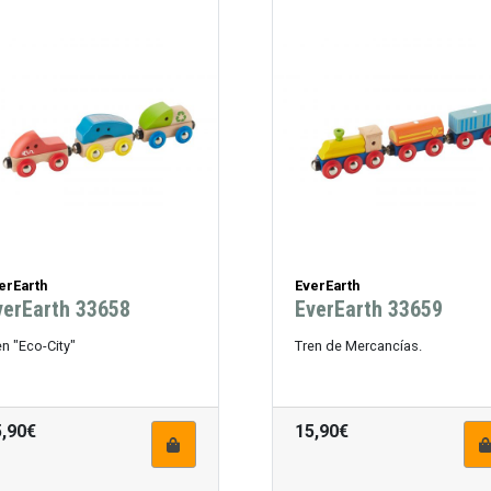
erEarth
EverEarth
verEarth 33658
EverEarth 33659
en "Eco-City"
Tren de Mercancías.
5,90€
15,90€