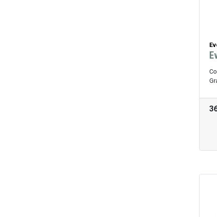
Ev
E
Co
Gr
3