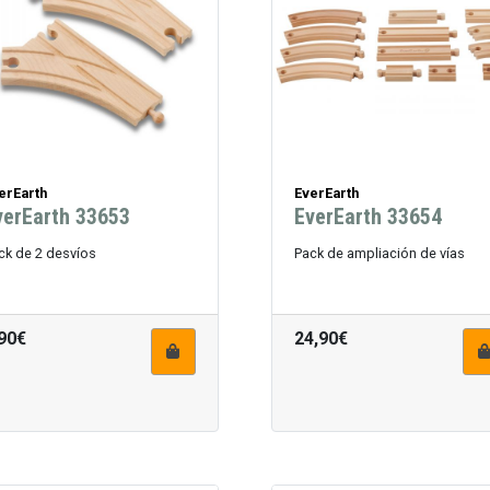
erEarth
EverEarth
verEarth 33653
EverEarth 33654
ck de 2 desvíos
Pack de ampliación de vías
90€
24,90€