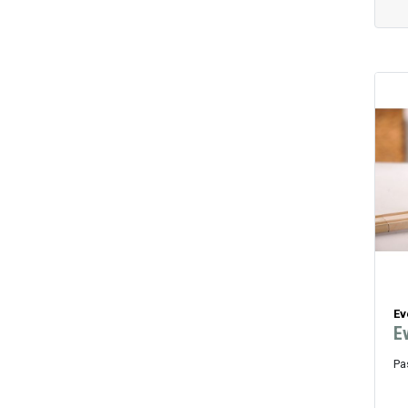
Ev
E
Pa