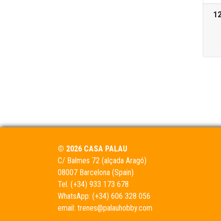
1
© 2026 CASA PALAU
C/ Balmes 72 (alçada Aragó)
08007 Barcelona (Spain)
Tel.
(+34) 933 173 678
WhatsApp:
(+34) 606 328 056
email:
trenes@palauhobby.com