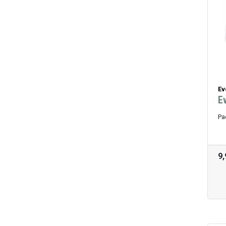
Ev
E
Pa
9,