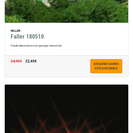
FALLER
Faller 180510
Fondo decorativo con paisaje industrial
24,90€
22,40€
AVISADME CUANDO
ESTÉ DISPONIBLE