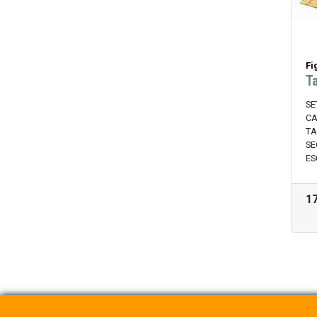
Fi
T
SE
CA
TA
SE
ES
1