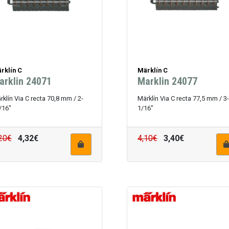
rklín C
Märklín C
arklin 24071
Marklin 24077
rklín Via C recta 70,8 mm / 2-
Märklín Via C recta 77,5 mm / 3-
/16"
1/16"
20€
4,32€
4,10€
3,40€