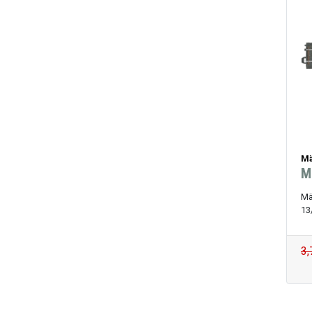
Mä
M
Mä
13
3,