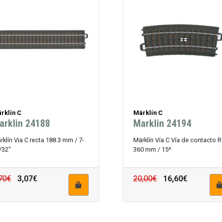
rklín C
Märklín C
arklin 24188
Marklin 24194
rklín Via C recta 188.3 mm / 7-
Märklín Vía C Vía de contacto R
/32"
360 mm / 15º
70€
3,07€
20,00€
16,60€