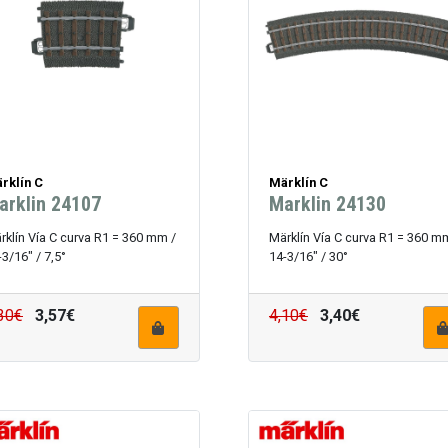
rklín C
Märklín C
arklin 24107
Marklin 24130
rklín Vía C curva R1 = 360 mm /
Märklín Vía C curva R1 = 360 m
-3/16" / 7,5°
14-3/16" / 30°
30€
3,57€
4,10€
3,40€