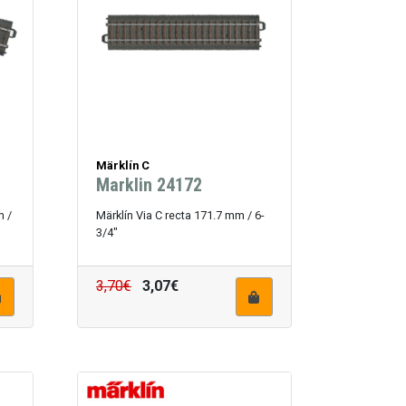
Märklín C
Marklin 24172
m /
Märklín Via C recta 171.7 mm / 6-
3/4"
3,70€
3,07€