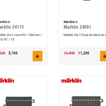
rklín C
Märklín C
arklin 24115
Marklin 24001
rklín Vía C curva R2 = 360 mm /
Märklín Vía C Final de talud de v
-3/16" / 15°
50€
3,74€
13,49€
11,20€