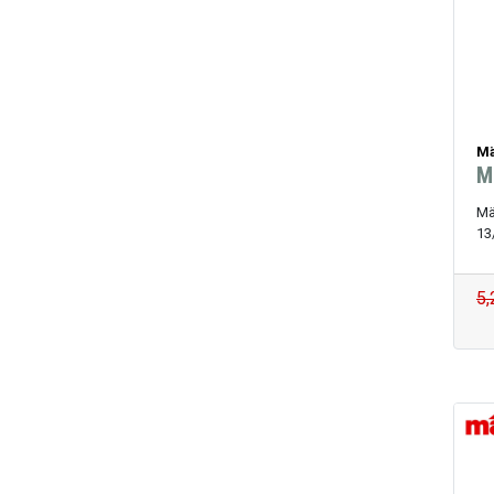
Mä
M
Mä
13
5,