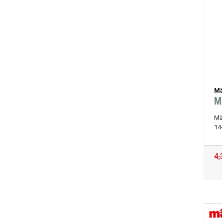
Mä
M
Mä
14
4,