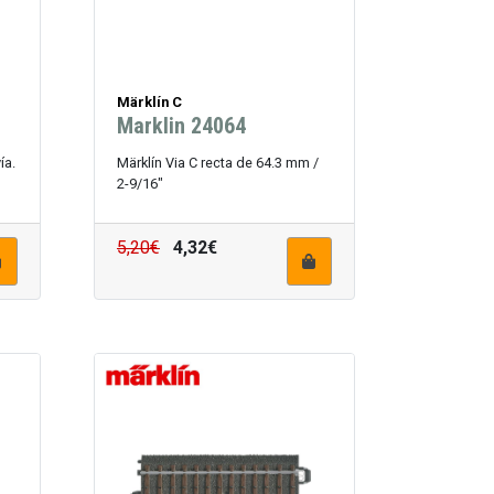
Märklín C
Marklin 24064
ía.
Märklín Via C recta de 64.3 mm /
2-9/16"
5,20€
4,32€