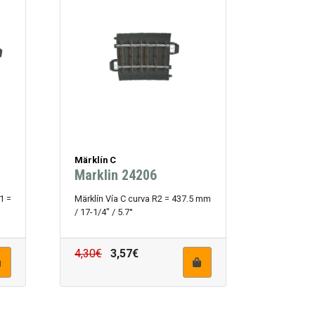
Märklín C
Marklin 24206
1 =
Märklín Vía C curva R2 = 437.5 mm
/ 17-1/4" / 5.7°
4,30€
3,57€