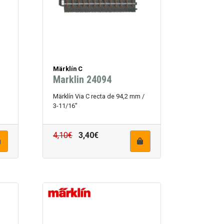
Märklín C
Marklin 24094
Märklín Via C recta de 94,2 mm /
3-11/16"
4,10€
3,40€