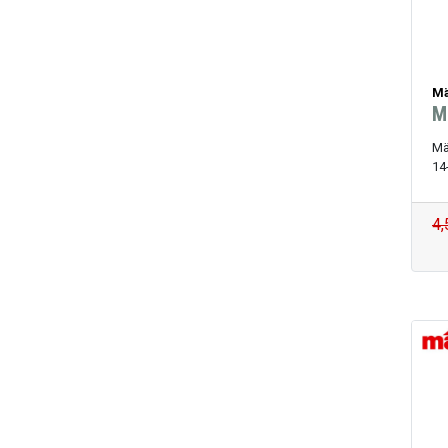
Mä
M
Mä
14
4,