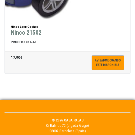
Ninco Loop Coches
Ninco 21502
Patrol Pick-up 1/43
17,90€
AVISADME CUANDO
ESTÉ DISPONIBLE
© 2026 CASA PALAU
C/ Balmes 72 (alçada Aragó)
08007 Barcelona (Spain)