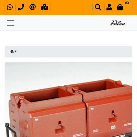
0
NME