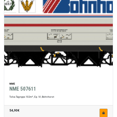
NME
NME 507611
Tolva Tagnpps 102m³, Ep. VI, Bohnhorst
54,90€