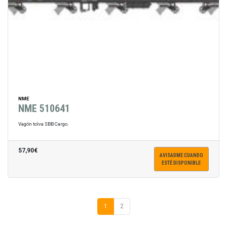
NME
NME 510641
Vagón tolva SBB Cargo.
57,90€
AVISADME CUANDO
ESTÉ DISPONIBLE
1
2