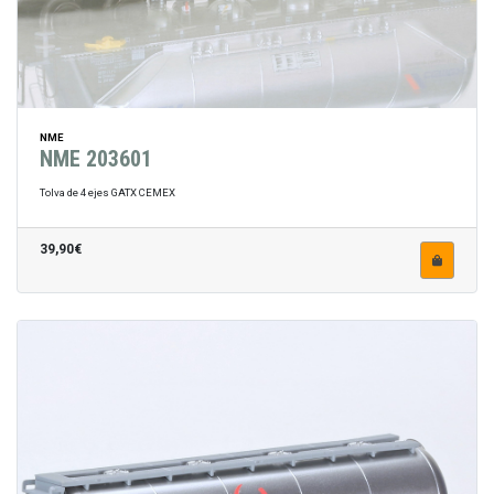
NME
NME 203601
Tolva de 4 ejes GATX CEMEX
39,90€