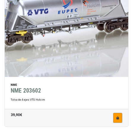
NME
NME 203602
Tolva de 4 ejes VTG Holcim
39,90€