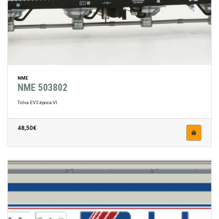
NME
NME 503802
Tolva EVS época VI.
48,50€