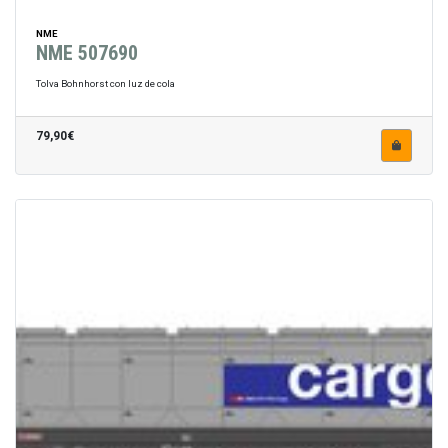
NME
NME 507690
Tolva Bohnhorst con luz de cola
79,90€