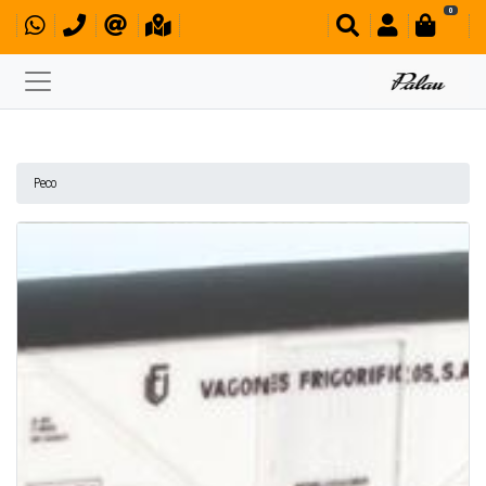
0
Peco