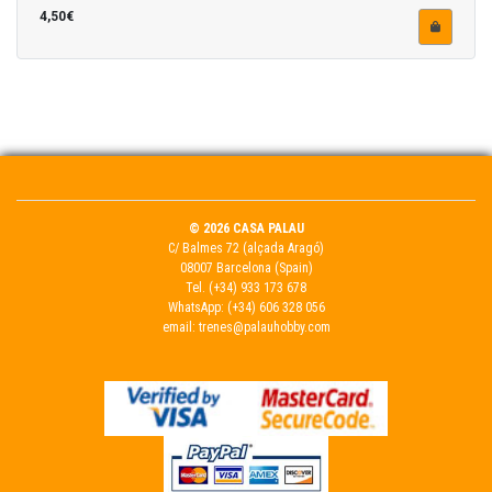
4,50€
© 2026 CASA PALAU
C/ Balmes 72 (alçada Aragó)
08007 Barcelona (Spain)
Tel.
(+34) 933 173 678
WhatsApp:
(+34) 606 328 056
email:
trenes@palauhobby.com