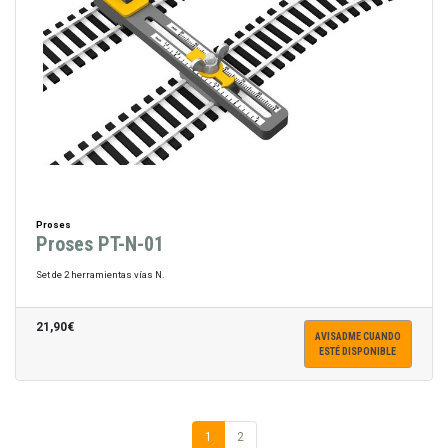
Proses
Proses PT-N-01
Set de 2 herramientas vías N.
21,90€
AVISADME CUANDO
ESTÉ DISPONIBLE
1
2