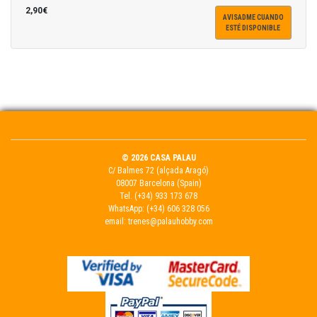
2,90€
AVISADME CUANDO
ESTÉ DISPONIBLE
© 2026 CASA PALAU
C/ Balmes 72 (alçada Aragó)
08007 Barcelona (Spain)
Tel.
(+34) 933 173 678
WhatsApp:
(+34) 606 328 056
email:
trenes@palauhobby.com