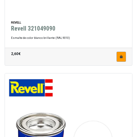
REVELL
Revell 321049090
Esmalte de color blanco brillante (RAL 9010)
2,60€