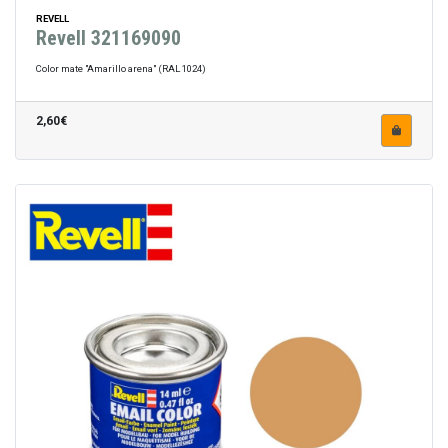
REVELL
Revell 321169090
Color mate "Amarillo arena" (RAL 1024)
2,60€