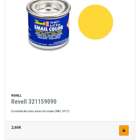
REVELL
Revell 321159090
Esmalte de color amarillo mate (RAL 1017)
2,60€