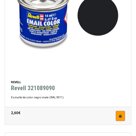
REVELL
Revell 321089090
Esmalte de color negro mate (RAL 9011)
2,60€