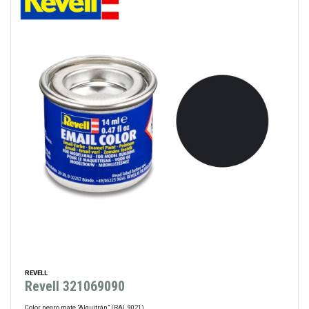
REVELL
Revell 321069090
Color negro mate "Alquitrán" (RAL 9021)