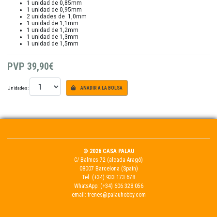
1 unidad de 0,85mm
1 unidad de 0,95mm
2 unidades de 1,0mm
1 unidad de 1,1mm
1 unidad de 1,2mm
1 unidad de 1,3mm
1 unidad de 1,5mm
PVP
39,90€
Unidades:
AÑADIR A LA BOLSA
© 2026 CASA PALAU
C/ Balmes 72 (alçada Aragó)
08007 Barcelona (Spain)
Tel.
(+34) 933 173 678
WhatsApp:
(+34) 606 328 056
email:
trenes@palauhobby.com