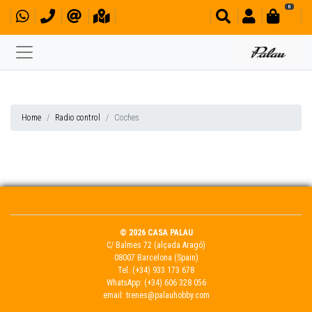
0
Home
Radio control
Coches
© 2026 CASA PALAU
C/ Balmes 72 (alçada Aragó)
08007 Barcelona (Spain)
Tel.
(+34) 933 173 678
WhatsApp:
(+34) 606 328 056
email:
trenes@palauhobby.com