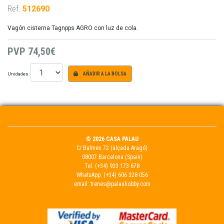
Ref.
512690
Vagón cisterna Tagnpps AGRO con luz de cola.
PVP
74,50€
Unidades:
AÑADIR A LA BOLSA
© 2026 CASA PALAU
C/ Balmes 72 (alçada Aragó)
08007 Barcelona (Spain)
Tel.
(+34) 933 173 678
WhatsApp:
(+34) 606 328 056
email:
trenes@palauhobby.com